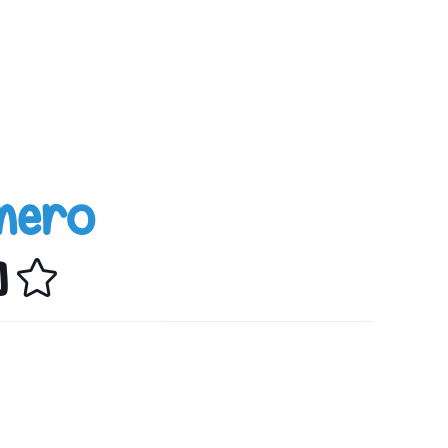
enero
]