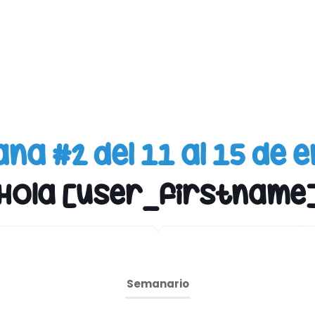
na #2 del 11 al 15 de 
Hola [user_firstname
Semanario