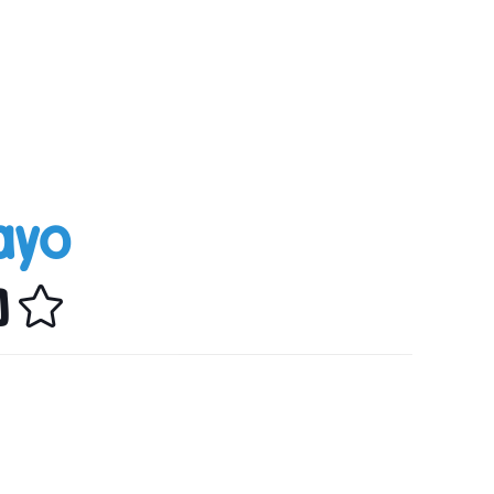
mayo
]