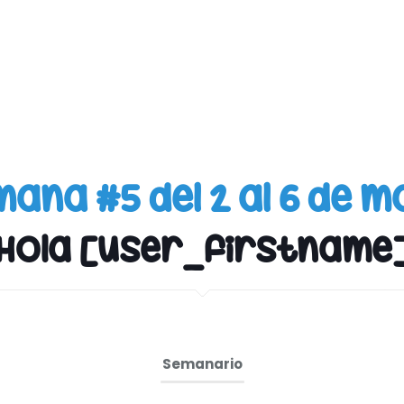
ana #5 del 2 al 6 de 
Hola [user_firstname
Semanario